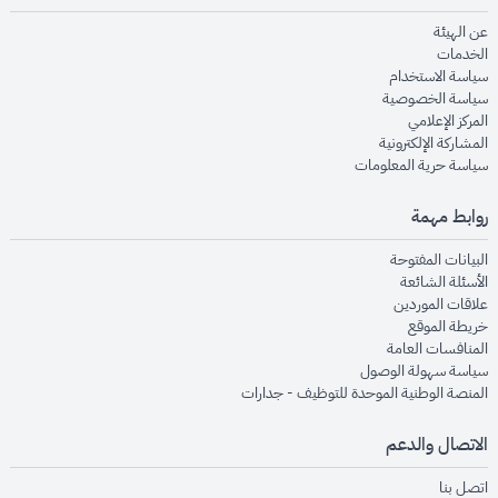
opens in new window
عن الهيئة
opens in new window
الخدمات
opens in new window
سياسة الاستخدام
opens in new window
سياسة الخصوصية
opens in new window
المركز الإعلامي
opens in new window
المشاركة الإلكترونية
opens in new window
سياسة حرية المعلومات
روابط مهمة
opens in new window
البيانات المفتوحة
opens in new window
الأسئلة الشائعة
opens in new window
علاقات الموردين
opens in new window
خريطة الموقع
opens in new window
المنافسات العامة
opens in new window
سياسة سهولة الوصول
opens in new window
المنصة الوطنية الموحدة للتوظيف - جدارات
الاتصال والدعم
opens in new window
اتصل بنا