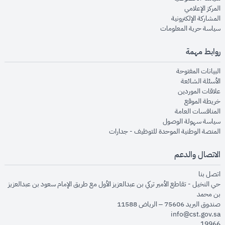
opens in new window
المركز الإعلامي
opens in new window
المشاركة الإلكترونية
opens in new window
سياسة حرية المعلومات
روابط مهمة
opens in new window
البيانات المفتوحة
opens in new window
الأسئلة الشائعة
opens in new window
علاقات الموردين
opens in new window
خريطة الموقع
opens in new window
المنافسات العامة
opens in new window
سياسة سهولة الوصول
opens in new window
المنصة الوطنية الموحدة للتوظيف - جدارات
الاتصال والدعم
opens in new window
اتصل بنا
حي النخيل - تقاطع الأمير تركي بن عبدالعزيز الأول مع طريق الإمام سعود بن عبدالعزيز
بن محمد
صندوق البريد 75606 – الرياض 11588
info@cst.gov.sa
19966