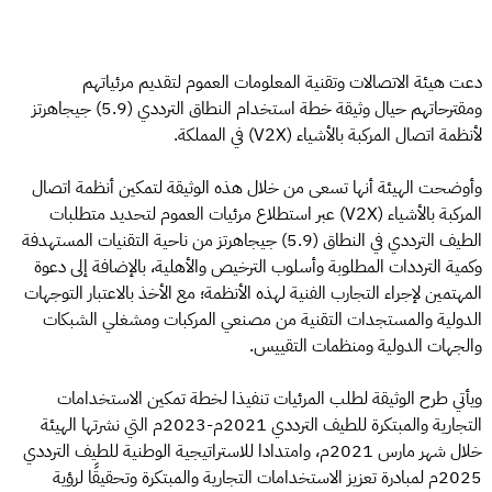
دعت هيئة الاتصالات وتقنية المعلومات العموم لتقديم مرئياتهم
ومقترحاتهم حيال وثيقة خطة استخدام النطاق الترددي (5.9) جيجاهرتز
لأنظمة اتصال المركبة بالأشياء (V2X) في المملكة.
وأوضحت الهيئة أنها تسعى من خلال هذه الوثيقة لتمكين أنظمة اتصال
المركبة بالأشياء (V2X) عبر استطلاع مرئيات العموم لتحديد متطلبات
الطيف الترددي في النطاق (5.9) جيجاهرتز من ناحية التقنيات المستهدفة
وكمية الترددات المطلوبة وأسلوب الترخيص والأهلية، بالإضافة إلى دعوة
المهتمين لإجراء التجارب الفنية لهذه الأنظمة؛ مع الأخذ بالاعتبار التوجهات
الدولية والمستجدات التقنية من مصنعي المركبات ومشغلي الشبكات
والجهات الدولية ومنظمات التقييس.
ويأتي طرح الوثيقة لطلب المرئيات تنفيذا لخطة تمكين الاستخدامات
التجارية والمبتكرة للطيف الترددي 2021م-2023م التي نشرتها الهيئة
خلال شهر مارس 2021م، وامتدادا للاستراتيجية الوطنية للطيف الترددي
2025م لمبادرة تعزيز الاستخدامات التجارية والمبتكرة وتحقيقًا لرؤية