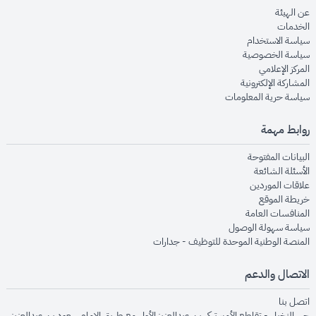
opens in new window
عن الهيئة
opens in new window
الخدمات
opens in new window
سياسة الاستخدام
opens in new window
سياسة الخصوصية
opens in new window
المركز الإعلامي
opens in new window
المشاركة الإلكترونية
opens in new window
سياسة حرية المعلومات
روابط مهمة
opens in new window
البيانات المفتوحة
opens in new window
الأسئلة الشائعة
opens in new window
علاقات الموردين
opens in new window
خريطة الموقع
opens in new window
المنافسات العامة
opens in new window
سياسة سهولة الوصول
opens in new window
المنصة الوطنية الموحدة للتوظيف - جدارات
الاتصال والدعم
opens in new window
اتصل بنا
حي النخيل - تقاطع الأمير تركي بن عبدالعزيز الأول مع طريق الإمام سعود بن عبدالعزيز