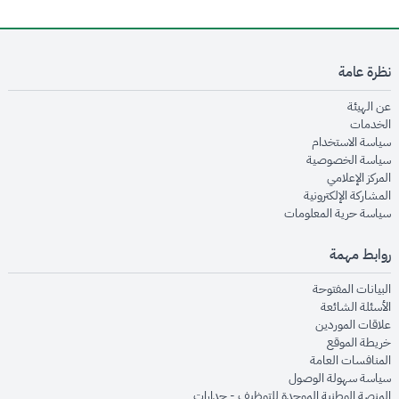
نظرة عامة
opens in new window
عن الهيئة
opens in new window
الخدمات
opens in new window
سياسة الاستخدام
opens in new window
سياسة الخصوصية
opens in new window
المركز الإعلامي
opens in new window
المشاركة الإلكترونية
opens in new window
سياسة حرية المعلومات
روابط مهمة
opens in new window
البيانات المفتوحة
opens in new window
الأسئلة الشائعة
opens in new window
علاقات الموردين
opens in new window
خريطة الموقع
opens in new window
المنافسات العامة
opens in new window
سياسة سهولة الوصول
opens in new window
المنصة الوطنية الموحدة للتوظيف - جدارات