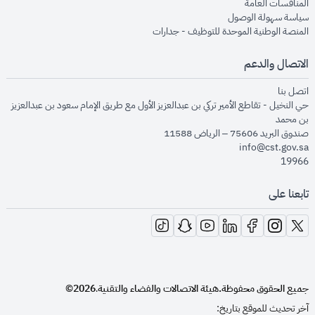
opens in new window
المنافسات العامة
opens in new window
سياسة سهولة الوصول
opens in new window
المنصة الوطنية الموحدة للتوظيف - جدارات
الاتصال والدعم
opens in new window
اتصل بنا
حي النخيل - تقاطع الأمير تركي بن عبدالعزيز الأول مع طريق الإمام سعود بن عبدالعزيز
بن محمد
صندوق البريد 75606 – الرياض 11588
info@cst.gov.sa
19966
تابعنا على
opens in new window
opens in new window
opens in new window
opens in new window
opens in new window
opens in new window
opens in new window
جميع الحقوق محفوظة.
هيئة الاتصالات والفضاء والتقنية
2026©
.
آخر تحديث للموقع بتاريخ: