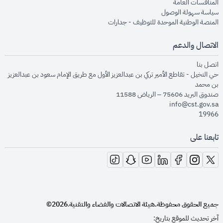
opens in new window
المنافسات العامة
opens in new window
سياسة سهولة الوصول
opens in new window
المنصة الوطنية الموحدة للتوظيف - جدارات
الاتصال والدعم
opens in new window
اتصل بنا
حي النخيل - تقاطع الأمير تركي بن عبدالعزيز الأول مع طريق الإمام سعود بن عبدالعزيز
بن محمد
صندوق البريد 75606 – الرياض 11588
info@cst.gov.sa
19966
تابعنا على
opens in new window
opens in new window
opens in new window
opens in new window
opens in new window
opens in new window
opens in new window
جميع الحقوق محفوظة.
هيئة الاتصالات والفضاء والتقنية
2026©
.
آخر تحديث للموقع بتاريخ: