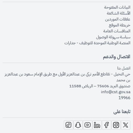
opens in new window
البيانات المفتوحة
opens in new window
الأسئلة الشائعة
opens in new window
علاقات الموردين
opens in new window
خريطة الموقع
opens in new window
المنافسات العامة
opens in new window
سياسة سهولة الوصول
opens in new window
المنصة الوطنية الموحدة للتوظيف - جدارات
الاتصال والدعم
opens in new window
اتصل بنا
حي النخيل - تقاطع الأمير تركي بن عبدالعزيز الأول مع طريق الإمام سعود بن عبدالعزيز
بن محمد
صندوق البريد 75606 – الرياض 11588
info@cst.gov.sa
19966
تابعنا على
opens in new window
opens in new window
opens in new window
opens in new window
opens in new window
opens in new window
opens in new window