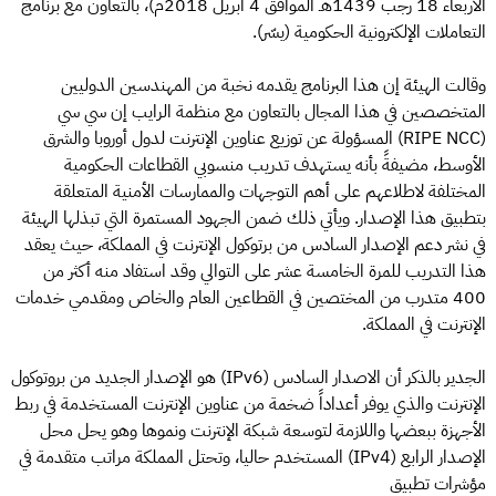
الأربعاء 18 رجب 1439هـ الموافق 4 أبريل 2018م)، بالتعاون مع برنامج
التعاملات الإلكترونية الحكومية (يسّر).
وقالت الهيئة إن هذا البرنامج يقدمه نخبة من المهندسين الدوليين
المتخصصين في هذا المجال بالتعاون مع منظمة الرايب إن سي سي
(RIPE NCC) المسؤولة عن توزيع عناوين الإنترنت لدول أوروبا والشرق
الأوسط، مضيفةً بأنه يستهدف تدريب منسوبي القطاعات الحكومية
المختلفة لاطلاعهم على أهم التوجهات والممارسات الأمنية المتعلقة
بتطبيق هذا الإصدار. ويأتي ذلك ضمن الجهود المستمرة التي تبذلها الهيئة
في نشر دعم الإصدار السادس من برتوكول الإنترنت في المملكة، حيث يعقد
هذا التدريب للمرة الخامسة عشر على التوالي وقد استفاد منه أكثر من
400 متدرب من المختصين في القطاعين العام والخاص ومقدمي خدمات
الإنترنت في المملكة.
الجدير بالذكر أن الاصدار السادس (IPv6) هو الإصدار الجديد من بروتوكول
الإنترنت والذي يوفر أعداداً ضخمة من عناوين الإنترنت المستخدمة في ربط
الأجهزة ببعضها واللازمة لتوسعة شبكة الإنترنت ونموها وهو يحل محل
الإصدار الرابع (IPv4) المستخدم حاليا، وتحتل المملكة مراتب متقدمة في
مؤشرات تطبيق