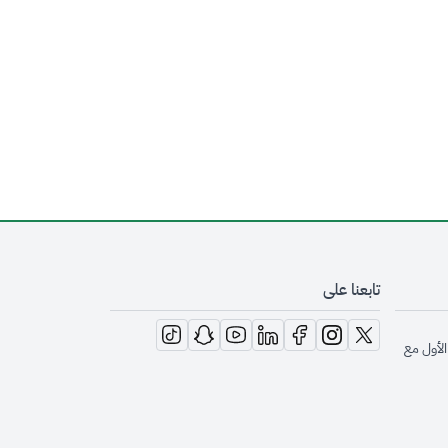
تابعنا على
opens in new window
opens in new window
opens in new window
opens in new window
opens in new window
opens in new window
opens in new window
الأول مع