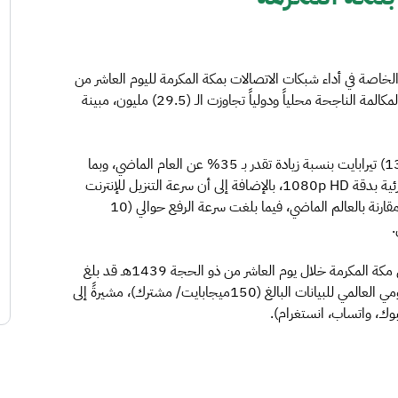
لخاصة في أداء شبكات الاتصالات بمكة المكرمة لليوم العاشر من
ذي الحجة 1439هـ. وتفصيلاً، فقد أوضح التقرير بأن عدد المكالمة الناجحة محلياً ودولياً تجاوزت الـ (29.5) مليون، مبينة
وأشارت الهيئة إلى أن حجم تنزيل البيانات وصل إلى الـ (1383) تيرابايت بنسبة زيادة تقدر بـ 35% عن العام الماضي، وبما
يعادل مشاهدة أكثر من (850 الف) ساعة من المقاطع المرئية بدقة 1080p HD، بالإضافة إلى أن سرعة التنزيل للإنترنت
قد بلغت (26.55 ميجابت/ثانية) بنسبة تحسن (111%) مقارنة بالعالم الماضي، فيما بلغت سرعة الرفع حوالي (10
واضافت الهيئة، أن معدل استهلاك الفرد اليومي للبيانات في مكة المكرمة خلال يوم العاشر من ذو الحجة 1439هـ قد بلغ
(264 ميجابايت/ مشترك) مقارنةً بمعدل استهلاك الفرد اليومي العالمي للبيانات البالغ (150ميجابايت/ مشترك)، مشيرةً إلى
بوك، واتساب، انستغرام).