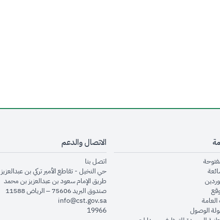
مة
الاتصال والدعم
opens in new window
opens in new window
مفتوحة
اتصل بنا
opens in new window
ائعة
حي النخيل - تقاطع الأمير تركي بن عبدالعزيز 
opens in new window
وردين
طريق الإمام سعود بن عبدالعزيز بن محمد
opens in new window
وقع
صندوق البريد 75606 – الرياض 11588
opens in new window
العامة
info@cst.gov.sa
opens in new window
لة الوصول
19966
opens in new window