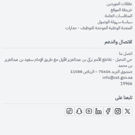
opens in new window
علاقات الموردين
opens in new window
خريطة الموقع
opens in new window
المنافسات العامة
opens in new window
سياسة سهولة الوصول
opens in new window
المنصة الوطنية الموحدة للتوظيف - جدارات
الاتصال والدعم
opens in new window
اتصل بنا
حي النخيل - تقاطع الأمير تركي بن عبدالعزيز الأول مع طريق الإمام سعود بن عبدالعزيز
بن محمد
صندوق البريد 75606 – الرياض 11588
info@cst.gov.sa
19966
تابعنا على
opens in new window
opens in new window
opens in new window
opens in new window
opens in new window
opens in new window
opens in new window