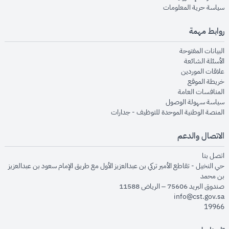
opens in new window
سياسة حرية المعلومات
روابط مهمة
opens in new window
البيانات المفتوحة
opens in new window
الأسئلة الشائعة
opens in new window
علاقات الموردين
opens in new window
خريطة الموقع
opens in new window
المنافسات العامة
opens in new window
سياسة سهولة الوصول
opens in new window
المنصة الوطنية الموحدة للتوظيف - جدارات
الاتصال والدعم
opens in new window
اتصل بنا
حي النخيل - تقاطع الأمير تركي بن عبدالعزيز الأول مع طريق الإمام سعود بن عبدالعزيز
بن محمد
صندوق البريد 75606 – الرياض 11588
info@cst.gov.sa
19966