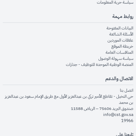
opens in new window
سياسة حرية المعلومات
روابط مهمة
opens in new window
البيانات المفتوحة
opens in new window
الأسئلة الشائعة
opens in new window
علاقات الموردين
opens in new window
خريطة الموقع
opens in new window
المنافسات العامة
opens in new window
سياسة سهولة الوصول
opens in new window
المنصة الوطنية الموحدة للتوظيف - جدارات
الاتصال والدعم
opens in new window
اتصل بنا
حي النخيل - تقاطع الأمير تركي بن عبدالعزيز الأول مع طريق الإمام سعود بن عبدالعزيز
بن محمد
صندوق البريد 75606 – الرياض 11588
info@cst.gov.sa
19966
تابعنا على