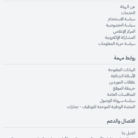
opens in new window
عن الهيئة
opens in new window
الخدمات
opens in new window
سياسة الاستخدام
opens in new window
سياسة الخصوصية
opens in new window
المركز الإعلامي
opens in new window
المشاركة الإلكترونية
opens in new window
سياسة حرية المعلومات
روابط مهمة
opens in new window
البيانات المفتوحة
opens in new window
الأسئلة الشائعة
opens in new window
علاقات الموردين
opens in new window
خريطة الموقع
opens in new window
المنافسات العامة
opens in new window
سياسة سهولة الوصول
opens in new window
المنصة الوطنية الموحدة للتوظيف - جدارات
الاتصال والدعم
opens in new window
اتصل بنا