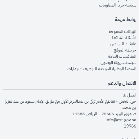
opens in new window
سياسة حرية المعلومات
روابط مهمة
opens in new window
البيانات المفتوحة
opens in new window
الأسئلة الشائعة
opens in new window
علاقات الموردين
opens in new window
خريطة الموقع
opens in new window
المنافسات العامة
opens in new window
سياسة سهولة الوصول
opens in new window
المنصة الوطنية الموحدة للتوظيف - جدارات
الاتصال والدعم
opens in new window
اتصل بنا
حي النخيل - تقاطع الأمير تركي بن عبدالعزيز الأول مع طريق الإمام سعود بن عبدالعزيز
بن محمد
صندوق البريد 75606 – الرياض 11588
info@cst.gov.sa
19966