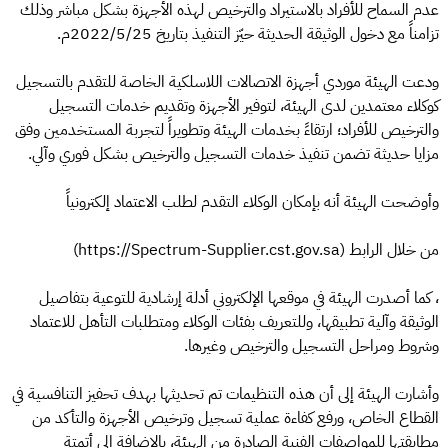
عدم السماح للأفراد بالاستيراد والترخيص لهذه الأجهزة بشكل مباشر وذلك
تزامناً مع دخول الوثيقة الحديثة حيّز التنفيذ بتاريخ 2022/5/25م.
ودعت الهيئة موردي أجهزة الاتصالات اللاسلكية الخاصة للتقدم بالتسجيل
كوكلاء معتمدين لدى الهيئة، لتوفير الأجهزة وتقديم خدمات التسجيل
والترخيص للأفراد؛ ارتقاءً بخدمات الهيئة وتطويراً لتجربة المستخدمين وفق
مزايا حديثة تضمن تنفيذ خدمات التسجيل والترخيص بشكل فوري وآلي.
وأوضحت الهيئة أنه بإمكان الوكلاء التقدم لطلب الاعتماد إلكترونياً
من خلال الرابط (https://Spectrum-Supplier.cst.gov.sa)
، كما أصدرت الهيئة في موقعها الإلكتروني أدلة إرشادية للتوعية بتفاصيل
الوثيقة وآلية تطبيقها، وللتعريف بفئات الوكلاء ومتطلبات التأهل للاعتماد
وشروط ومراحل التسجيل والترخيص وغيرها.
وأشارت الهيئة إلى أن هذه التنظيمات تم تحديثها بهدف تحفيز التنافسية في
القطاع الخاص، ورفع كفاءة عملية تسجيل وترخيص الأجهزة والتأكد من
مطابقتها للمواصفات الفنية الصادرة من الهيئة، بالإضافة إلى أتمتة