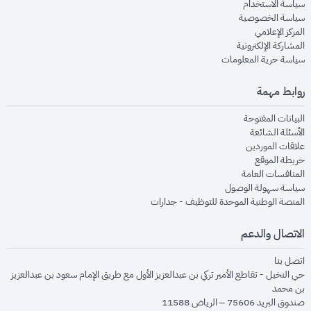
opens in new window
سياسة الاستخدام
opens in new window
سياسة الخصوصية
opens in new window
المركز الإعلامي
opens in new window
المشاركة الإلكترونية
opens in new window
سياسة حرية المعلومات
روابط مهمة
opens in new window
البيانات المفتوحة
opens in new window
الأسئلة الشائعة
opens in new window
علاقات الموردين
opens in new window
خريطة الموقع
opens in new window
المنافسات العامة
opens in new window
سياسة سهولة الوصول
opens in new window
المنصة الوطنية الموحدة للتوظيف - جدارات
الاتصال والدعم
opens in new window
اتصل بنا
حي النخيل - تقاطع الأمير تركي بن عبدالعزيز الأول مع طريق الإمام سعود بن عبدالعزيز
بن محمد
صندوق البريد 75606 – الرياض 11588