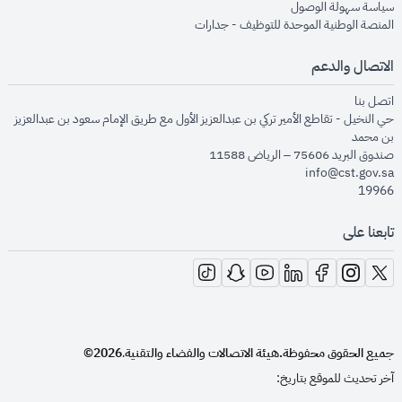
opens in new window
سياسة سهولة الوصول
opens in new window
المنصة الوطنية الموحدة للتوظيف - جدارات
الاتصال والدعم
opens in new window
اتصل بنا
حي النخيل - تقاطع الأمير تركي بن عبدالعزيز الأول مع طريق الإمام سعود بن عبدالعزيز
بن محمد
صندوق البريد 75606 – الرياض 11588
info@cst.gov.sa
19966
تابعنا على
opens in new window
opens in new window
opens in new window
opens in new window
opens in new window
opens in new window
opens in new window
جميع الحقوق محفوظة.
هيئة الاتصالات والفضاء والتقنية
2026©
.
آخر تحديث للموقع بتاريخ: