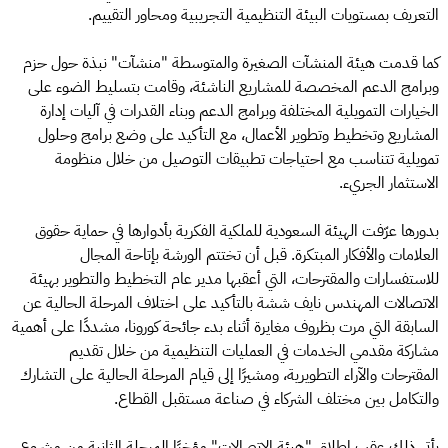
التعريف بمستويات البيئة التنظيمية التجريبية ومحاور التقييم.
كما قدمت هيئة المنشآت الصغيرة والمتوسطة "منشآت" نبذة حول حزم
وبرامج الدعم المخصصة للمشاريع الناشئة، وقامت بتسليط الضوء على
الخيارات التمويلية المختلفة وبرامج الدعم وبناء القدرات في آليات إدارة
المشاريع وتخطيط وتطوير الأعمال، مع التأكيد على وضع برامج وحلول
تمويلية تتناسب مع احتياجات تطبيقات التوصيل من خلال منظومة
الاستثمار الجريء.
بدورها عرّفت الهيئة السعودية للملكية الفكرية بأدوارها في حماية حقوق
العلامات والأفكار المبتكرة. قبل أن تختتم الورشة بإتاحة المجال
للاستفسارات والمقترحات، التي أعقبها مدير عام التخطيط والتطوير بهيئة
الاتصالات المهندس نايف ششة بالتأكيد على اختلاف المرحلة الحالية عن
السابقة التي مرت بظروف مغايرة أثناء بدء جائحة كورونا، مشددًا على أهمية
مشاركة مقدمي الخدمات في العمليات التنظيمية من خلال تقديم
المقترحات والآراء التطويرية، ومشيرًا إلى قيام المرحلة الحالية على التشارك
والتكامل بين مختلف الشركاء في صناعة مستقبل القطاع.
يأتي ذلك عقب إطلاق "هيئة الاتصالات" مؤخرًا المرحلة الثانية من مشروع