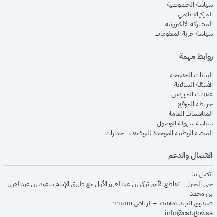
opens in new window
سياسة الخصوصية
opens in new window
المركز الإعلامي
opens in new window
المشاركة الإلكترونية
opens in new window
سياسة حرية المعلومات
روابط مهمة
opens in new window
البيانات المفتوحة
opens in new window
الأسئلة الشائعة
opens in new window
علاقات الموردين
opens in new window
خريطة الموقع
opens in new window
المنافسات العامة
opens in new window
سياسة سهولة الوصول
opens in new window
المنصة الوطنية الموحدة للتوظيف - جدارات
الاتصال والدعم
opens in new window
اتصل بنا
حي النخيل - تقاطع الأمير تركي بن عبدالعزيز الأول مع طريق الإمام سعود بن عبدالعزيز
بن محمد
صندوق البريد 75606 – الرياض 11588
info@cst.gov.sa