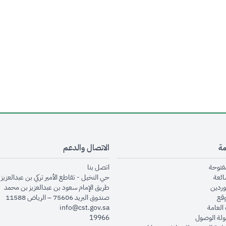
مة
الاتصال والدعم
opens in new window
opens in new window
مفتوحة
اتصل بنا
opens in new window
ائعة
حي النخيل - تقاطع الأمير تركي بن عبدالعزيز 
opens in new window
وردين
طريق الإمام سعود بن عبدالعزيز بن محمد
opens in new window
وقع
صندوق البريد 75606 – الرياض 11588
opens in new window
العامة
info@cst.gov.sa
opens in new window
لة الوصول
19966