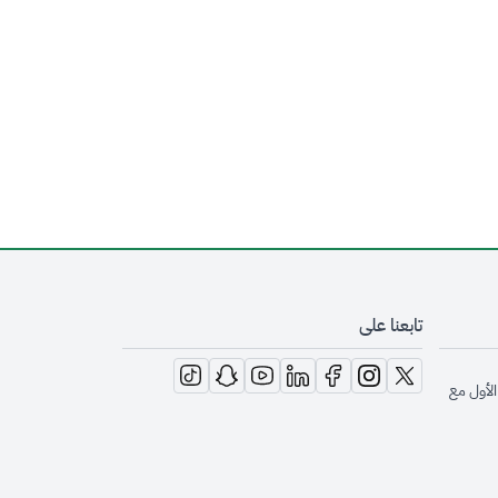
تابعنا على
opens in new window
opens in new window
opens in new window
opens in new window
opens in new window
opens in new window
opens in new window
الأول مع