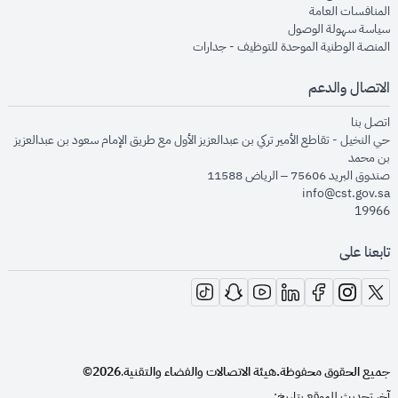
opens in new window
المنافسات العامة
opens in new window
سياسة سهولة الوصول
opens in new window
المنصة الوطنية الموحدة للتوظيف - جدارات
الاتصال والدعم
opens in new window
اتصل بنا
حي النخيل - تقاطع الأمير تركي بن عبدالعزيز الأول مع طريق الإمام سعود بن عبدالعزيز
بن محمد
صندوق البريد 75606 – الرياض 11588
info@cst.gov.sa
19966
تابعنا على
opens in new window
opens in new window
opens in new window
opens in new window
opens in new window
opens in new window
opens in new window
جميع الحقوق محفوظة.
هيئة الاتصالات والفضاء والتقنية
2026©
.
آخر تحديث للموقع بتاريخ: