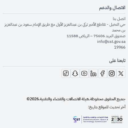
الاتصال والدعم
opens in new window
اتصل بنا
حي النخيل - تقاطع الأمير تركي بن عبدالعزيز الأول مع طريق الإمام سعود بن عبدالعزيز
بن محمد
صندوق البريد 75606 – الرياض 11588
info@cst.gov.sa
19966
تابعنا على
opens in new window
opens in new window
opens in new window
opens in new window
opens in new window
opens in new window
opens in new window
جميع الحقوق محفوظة.
هيئة الاتصالات والفضاء والتقنية
2026©
.
آخر تحديث للموقع بتاريخ:
opens in new window
opens in new window