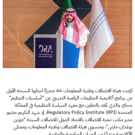
كرّمت هيئة الاتصالات وتقنية المعلومات 46 متدربًا اجتازوا النسخة الأولى
من برنامج أكاديمية التنظيمات الرقمية التدريبي عن "أساسيات التنظيم"
بنجاح، والذي عُقد بالتعاون مع معهد السياسة التنظيمية في المملكة
المتحدة Regulatory Policy Institute (RPI)، إذ شهد التكريم حضور
مدير مكتب تنمية الاتصالات بالاتحاد الدولي للاتصالات السيدة "دورين
بوغدان-مارتن"، ومنسوبي هيئة الاتصالات وتقنية المعلومات، وممثلي
الأكاديمية وعددًا من الجهات الحكومية والخاصة.