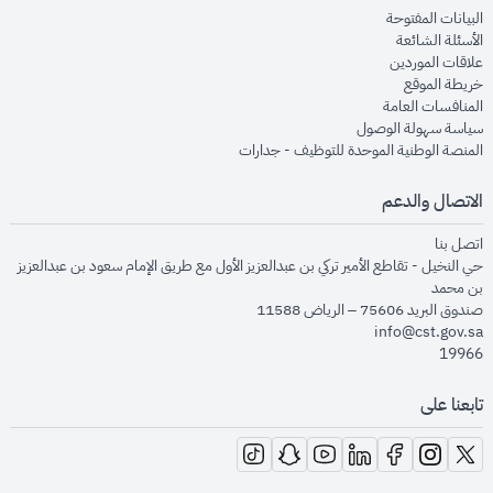
opens in new window
البيانات المفتوحة
opens in new window
الأسئلة الشائعة
opens in new window
علاقات الموردين
opens in new window
خريطة الموقع
opens in new window
المنافسات العامة
opens in new window
سياسة سهولة الوصول
opens in new window
المنصة الوطنية الموحدة للتوظيف - جدارات
الاتصال والدعم
opens in new window
اتصل بنا
حي النخيل - تقاطع الأمير تركي بن عبدالعزيز الأول مع طريق الإمام سعود بن عبدالعزيز
بن محمد
صندوق البريد 75606 – الرياض 11588
info@cst.gov.sa
19966
تابعنا على
opens in new window
opens in new window
opens in new window
opens in new window
opens in new window
opens in new window
opens in new window