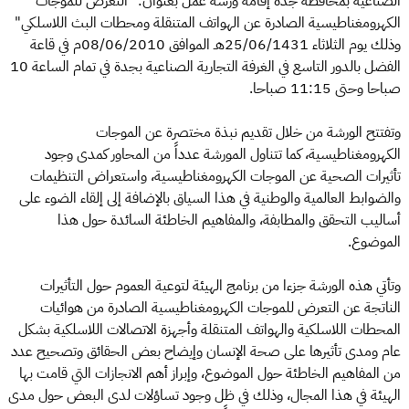
الصناعية بمحافظة جدة إقامة ورشة عمل بعنوان: "التعرض للموجات
الكهرومغناطيسية الصادرة عن الهواتف المتنقلة ومحطات البث اللاسلكي"
وذلك يوم الثلاثاء 25/06/1431هـ الموافق 08/06/2010م في قاعة
الفضل بالدور التاسع في الغرفة التجارية الصناعية بجدة في تمام الساعة 10
صباحا وحتى 11:15 صباحا.
وتفتتح الورشة من خلال تقديم نبذة مختصرة عن الموجات
الكهرومغناطيسية، كما تتناول المورشة عدداً من المحاور كمدى وجود
تأثيرات الصحية عن الموجات الكهرومغناطيسية، واستعراض التنظيمات
والضوابط العالمية والوطنية في هذا السياق بالإضافة إلى إلقاء الضوء على
أساليب التحقق والمطابفة، والمفاهيم الخاطئة السائدة حول هذا
الموضوع.
وتأتي هذه الورشة جزءا من برنامج الهيئة لتوعية العموم حول التأثيرات
الناتجة عن التعرض للموجات الكهرومغناطيسية الصادرة من هوائيات
المحطات اللاسلكية والهواتف المتنقلة وأجهزة الاتصالات اللاسلكية بشكل
عام ومدى تأثيرها على صحة الإنسان وإيضاح بعض الحقائق وتصحيح عدد
من المفاهيم الخاطئة حول الموضوع، وإبراز أهم الانجازات التي قامت بها
الهيئة في هذا المجال، وذلك في ظل وجود تساؤلات لدى البعض حول مدى