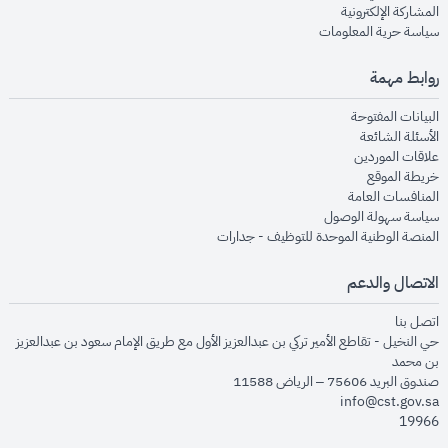
opens in new window
المشاركة الإلكترونية
opens in new window
سياسة حرية المعلومات
روابط مهمة
opens in new window
البيانات المفتوحة
opens in new window
الأسئلة الشائعة
opens in new window
علاقات الموردين
opens in new window
خريطة الموقع
opens in new window
المنافسات العامة
opens in new window
سياسة سهولة الوصول
opens in new window
المنصة الوطنية الموحدة للتوظيف - جدارات
الاتصال والدعم
opens in new window
اتصل بنا
حي النخيل - تقاطع الأمير تركي بن عبدالعزيز الأول مع طريق الإمام سعود بن عبدالعزيز
بن محمد
صندوق البريد 75606 – الرياض 11588
info@cst.gov.sa
19966