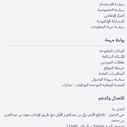
opens in new window
سياسة الاستخدام
opens in new window
سياسة الخصوصية
opens in new window
المركز الإعلامي
opens in new window
المشاركة الإلكترونية
opens in new window
سياسة حرية المعلومات
روابط مهمة
opens in new window
البيانات المفتوحة
opens in new window
الأسئلة الشائعة
opens in new window
علاقات الموردين
opens in new window
خريطة الموقع
opens in new window
المنافسات العامة
opens in new window
سياسة سهولة الوصول
opens in new window
المنصة الوطنية الموحدة للتوظيف - جدارات
الاتصال والدعم
opens in new window
اتصل بنا
حي النخيل - تقاطع الأمير تركي بن عبدالعزيز الأول مع طريق الإمام سعود بن عبدالعزيز
بن محمد
صندوق البريد 75606 – الرياض 11588