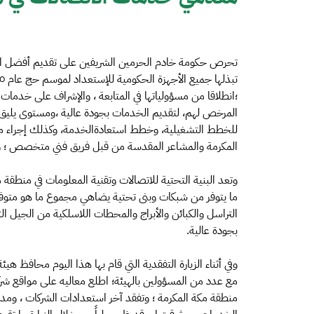
تحرص حكومة خادم الحرمين الشريفين على تقديم أفضل الخد
؛انطلاقا من مسؤولياتها في المتابعة ، والإشراف على خدما
المرخص لهم، لتقديم الخدمات بجودة عالية ،ومستوى يليق
للخطط التشغيلية، وخطط استعادةالخدمة، وكذلك إجراء م
المكرمة والمشاعر المقدسة من قبل فريق فني متخصص ؛ و
وتعد البنية التحتية للاتصالات وتقنية المعلومات في منطقة
ما يتوفر من شبكات وبنى تحتية يضاهي مجموع ما هو متوفر 
التراسل والكبائن والأبراج والمحطات اللاسلكية من الجيل الث
بجودة عالية.
وفي أثناء الزيارة التفقدية التي قام بها هذا اليوم محافظ هي
مع عدد من المسؤولين بالهيئة؛ اطلع معاليه على مواقع شرك
منطقة مكة المكرمة ؛ وتفقد آخر استعدادات الشركات ، ومدى