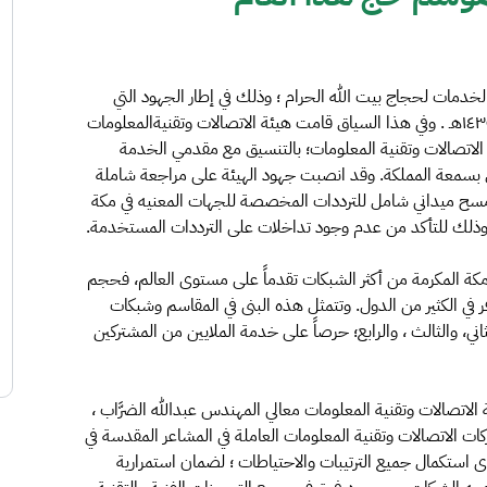
مات لحجاج بيت الله الحرام ؛ وذلك في إطار الجهود التي
تبذلها جميع الأجهزة الحكومية للإستعداد لموسم حج عام ١٤٣٥هـ . وفي هذا السياق قامت هيئة الاتصالات وتقنيةالمعلومات
ت الاتصالات وتقنية المعلومات؛ بالتنسيق مع مقدمي الخدمة
 بسمعة المملكة. وقد انصبت جهود الهيئة على مراجعة شاملة
سح ميداني شامل للترددات المخصصة للجهات المعنيه في مكة
ذلك للتأكد من عدم وجود تداخلات على الترددات المستخدمة.
 مكة المكرمة من أكثر الشبكات تقدماً على مستوى العالم، فحجم
في الكثير من الدول. وتتمثل هذه البنى في المقاسم وشبكات
اني، والثالث ، والرابع؛ حرصاً على خدمة الملايين من المشتركين
ئة الاتصالات وتقنية المعلومات معالي المهندس عبدالله الضرَّاب ،
ات الاتصالات وتقنية المعلومات العاملة في المشاعر المقدسة في
 استكمال جميع الترتيبات والاحتياطات ؛ لضمان استمرارية