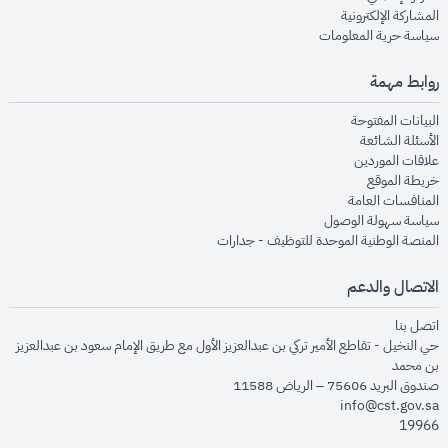
opens in new window
المشاركة الإلكترونية
opens in new window
سياسة حرية المعلومات
روابط مهمة
opens in new window
البيانات المفتوحة
opens in new window
الأسئلة الشائعة
opens in new window
علاقات الموردين
opens in new window
خريطة الموقع
opens in new window
المنافسات العامة
opens in new window
سياسة سهولة الوصول
opens in new window
المنصة الوطنية الموحدة للتوظيف - جدارات
الاتصال والدعم
opens in new window
اتصل بنا
حي النخيل - تقاطع الأمير تركي بن عبدالعزيز الأول مع طريق الإمام سعود بن عبدالعزيز
بن محمد
صندوق البريد 75606 – الرياض 11588
info@cst.gov.sa
19966