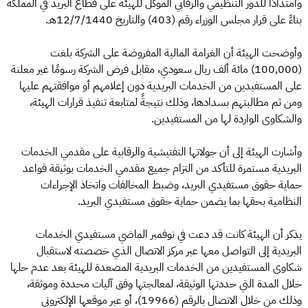
وامتدادًا للدور التنظيمي والرقابي الموكل للهيئة على قطاع البريد في المملكة
بناءً على قرار مجلس الوزراء رقم (403) والتاريخ 12/7/1440هـ.
وأوضحت الهيئة أن الغرامة المالية المفروضة على الشركة بلغت
(100,000) مائة ألف ريال سعودي، مقابل فرض الشركة رسومًا غير معلنة
على المستفيدين من الخدمات البريدية دون إعلامهم أو موافقتهم عليها
ومن ثم مطالبتهم بسدادها، وذلك نتيجةً لمتابعة تنفيذ قرارات الهيئة،
والشكاوى الواردة لها من المستفيدين.
وأشارت الهيئة إلى أن جولاتها التفتيشية والرقابية على مقدمي الخدمات
البريدية مستمرة للتأكد من التزام جميع مقدمي الخدمات بوثيقة قواعد
حماية حقوق مستفيدي البريد، وضبط المخالفات واتخاذ الإجراءات
النظامية بحقها بما يضمن حماية حقوق مستفيدي البريد.
يذكر أن الهيئة كانت قد دعت في نوفمبر الماضي مستفيدي الخدمات
البريدية إلى التواصل معها عبر مركز الاتصال الذي خصصته لاستقبال
شكاوى المستفيدين من الخدمات البريدية المصعدة للهيئة بعد عدم حلها
خلال المدة التي حددتها الوثيقة، لمعالجتها وفق آليات محددة وموثقة،
وذلك من خلال الاتصال بالرقم (19966)، أو عبر موقعها الإلكتروني