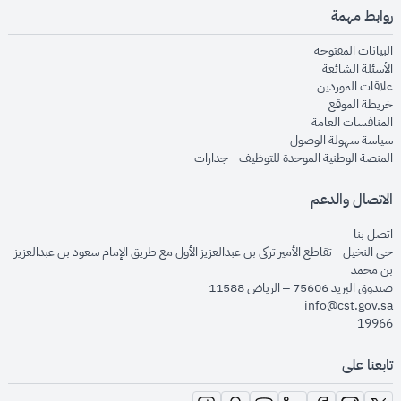
روابط مهمة
opens in new window
البيانات المفتوحة
opens in new window
الأسئلة الشائعة
opens in new window
علاقات الموردين
opens in new window
خريطة الموقع
opens in new window
المنافسات العامة
opens in new window
سياسة سهولة الوصول
opens in new window
المنصة الوطنية الموحدة للتوظيف - جدارات
الاتصال والدعم
opens in new window
اتصل بنا
حي النخيل - تقاطع الأمير تركي بن عبدالعزيز الأول مع طريق الإمام سعود بن عبدالعزيز
بن محمد
صندوق البريد 75606 – الرياض 11588
info@cst.gov.sa
19966
تابعنا على