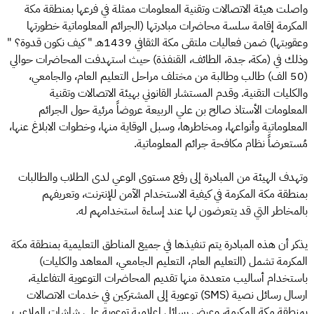
واصلت هيئة الاتصالات وتقنية المعلومات ممثلة في فرعها بمنطقة مكة
المكرمة إقامة سلسة محاضرات مبادرتها (الجرائم المعلوماتية خطورتها
وعقوبتها) ضمن فعاليات ملتقى مكة الثقافي 1439هـ " كيف نكون قدوة؟ "
وذلك في (مكة، جدة، الطائف، القنفذة) حيث استهدفت المحاضرات حوالي
(50 الف) طالب وطالبة من مختلف مراحل التعليم العام، والجامعي،
والكليات التقنية. وقدم المستشار القانوني بهيئة الاتصالات وتقنية
المعلومات الأستاذ صالح بن علي الربيعة عروضاً مرئية حول الجرائم
المعلوماتية وأنواعها، ومخاطرها، وسبل الوقاية منها، وخطوات الابلاغ عنها،
مُستعرضاً نظام مكافحة جرائم المعلوماتية.
وتهدف الهيئة من المبادرة إلى رفع مستوى الوعي لدى الطلاب والطالبات
بمنطقة مكة المكرمة في كيفية الاستخدام الآمن للإنترنت، وتعريفهم
بالمخاطر التي قد يتعرضون لها عند إساءة استخدامهم له.
يذكر أن هذه المبادرة يتم تنفيذها في جميع المناطق التعليمية بمنطقة مكة
المكرمة تشمل (التعليم العام، التعليم الجامعي، المعاهد والكليات)
باستخدام أساليب متعددة منها تقديم المحاضرات التوعوية التفاعلية،
ارسال رسائل نصية (SMS) توعوية إلى المشتركين في خدمات الاتصالات
بمنطقة مكة المكرمة، وعرض رسائل إعلامية توعوية على شاشات الملاعب