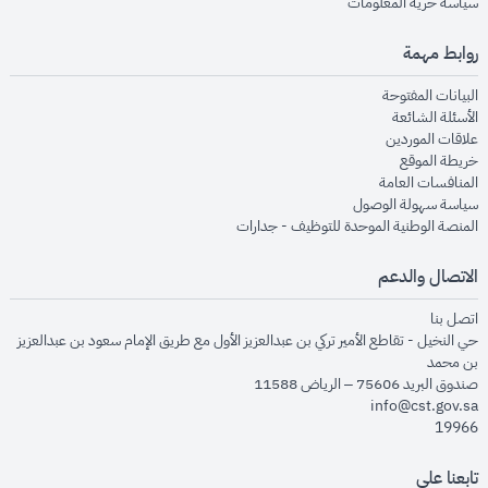
opens in new window
سياسة حرية المعلومات
روابط مهمة
opens in new window
البيانات المفتوحة
opens in new window
الأسئلة الشائعة
opens in new window
علاقات الموردين
opens in new window
خريطة الموقع
opens in new window
المنافسات العامة
opens in new window
سياسة سهولة الوصول
opens in new window
المنصة الوطنية الموحدة للتوظيف - جدارات
الاتصال والدعم
opens in new window
اتصل بنا
حي النخيل - تقاطع الأمير تركي بن عبدالعزيز الأول مع طريق الإمام سعود بن عبدالعزيز
بن محمد
صندوق البريد 75606 – الرياض 11588
info@cst.gov.sa
19966
تابعنا على