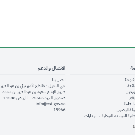
مة
الاتصال والدعم
opens in new window
opens in new window
مفتوحة
اتصل بنا
opens in new window
ائعة
حي النخيل - تقاطع الأمير تركي بن عبدالعزيز 
opens in new window
وردين
طريق الإمام سعود بن عبدالعزيز بن محمد
opens in new window
وقع
صندوق البريد 75606 – الرياض 11588
opens in new window
العامة
info@cst.gov.sa
opens in new window
لة الوصول
19966
opens in new window
طنية الموحدة للتوظيف - جدارات