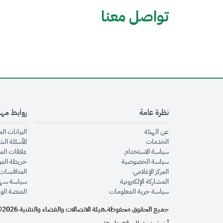
تواصل معنا
نظرة عامة
روابط مه
opens in new window
عن الهيئة
البيانات ال
opens in new window
الخدمات
الأسئلة الش
opens in new window
سياسة الاستخدام
علاقات الم
opens in new window
سياسة الخصوصية
خريطة الم
opens in new window
المركز الإعلامي
المنافسات 
opens in new window
المشاركة الإلكترونية
سياسة سهو
opens in new window
سياسة حرية المعلومات
المنصة الو
جميع الحقوق محفوظة.
هيئة الاتصالات والفضاء والتقنية
2026©
.