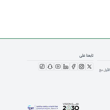
تابعنا على
opens in new window
opens in new window
opens in new window
opens in new window
opens in new window
opens in new window
opens in new window
الأول مع