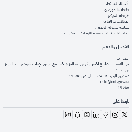
opens in new window
الأسئلة الشائعة
opens in new window
علاقات الموردين
opens in new window
خريطة الموقع
opens in new window
المنافسات العامة
opens in new window
سياسة سهولة الوصول
opens in new window
المنصة الوطنية الموحدة للتوظيف - جدارات
الاتصال والدعم
opens in new window
اتصل بنا
حي النخيل - تقاطع الأمير تركي بن عبدالعزيز الأول مع طريق الإمام سعود بن عبدالعزيز
بن محمد
صندوق البريد 75606 – الرياض 11588
info@cst.gov.sa
19966
تابعنا على
opens in new window
opens in new window
opens in new window
opens in new window
opens in new window
opens in new window
opens in new window