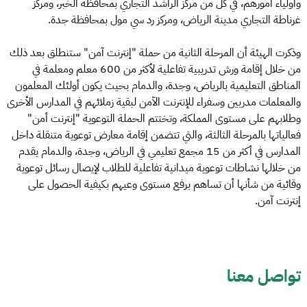
وأولياء أمورهم، في كل من مركز الراشد التجاري بمحافظة الخبر، ومركز
غرناطة التجاري مدينة الرياض، ومركز رد سي مول بمحافظة جدة.
وذكرت الهيئة أن المرحلة الثانية من حملة "إنترنت آمن" ستنطلق بعد ذلك
من خلال إقامة ورش تدريبية تفاعلية لأكثر من 600 معلم ومعلمة في
المناطق التعليمية بالرياض، وجدة، والدمام بحيث يكون أولئك المعلمون
والمعلمات مدربين وسفراء للإنترنت الآمن لبقية زملائهم في المدارس الأخرى
وطلابهم على مستوى المملكة، وتختتم الحملة التوعوية "إنترنت أمن"
فعالياتها بالمرحلة الثالثة، والتي تتضمن إقامة معارض توعوية متنقلة داخل
المدارس في أكثر من 15 مجمع تعليمي في الرياض، وجدة، والدمام يقدم
من خلالها نشاطات توعوية ميدانية تفاعلية للطلاب لإيصال رسائل توعوية
وقائية من شأنها أن تساهم برفع مستوى وعيهم بكيفية الحصول على
إنترنت آمن.
تواصل معنا