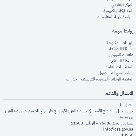
opens in new window
المركز الإعلامي
opens in new window
المشاركة الإلكترونية
opens in new window
سياسة حرية المعلومات
روابط مهمة
opens in new window
البيانات المفتوحة
opens in new window
الأسئلة الشائعة
opens in new window
علاقات الموردين
opens in new window
خريطة الموقع
opens in new window
المنافسات العامة
opens in new window
سياسة سهولة الوصول
opens in new window
المنصة الوطنية الموحدة للتوظيف - جدارات
الاتصال والدعم
opens in new window
اتصل بنا
حي النخيل - تقاطع الأمير تركي بن عبدالعزيز الأول مع طريق الإمام سعود بن عبدالعزيز
بن محمد
صندوق البريد 75606 – الرياض 11588
info@cst.gov.sa
19966