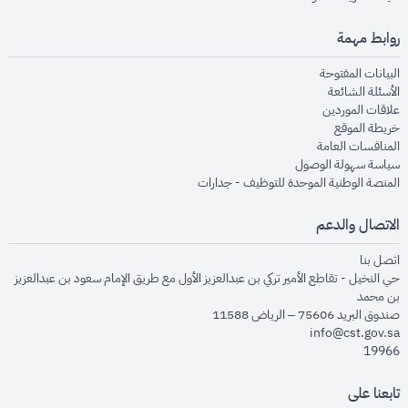
روابط مهمة
opens in new window
البيانات المفتوحة
opens in new window
الأسئلة الشائعة
opens in new window
علاقات الموردين
opens in new window
خريطة الموقع
opens in new window
المنافسات العامة
opens in new window
سياسة سهولة الوصول
opens in new window
المنصة الوطنية الموحدة للتوظيف - جدارات
الاتصال والدعم
opens in new window
اتصل بنا
حي النخيل - تقاطع الأمير تركي بن عبدالعزيز الأول مع طريق الإمام سعود بن عبدالعزيز
بن محمد
صندوق البريد 75606 – الرياض 11588
info@cst.gov.sa
19966
تابعنا على