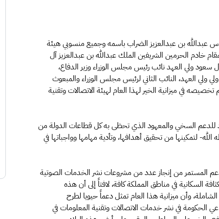
دس عبدالله بن عبدالعزيز الضراب باسمه وجميع منسوبي هيئة
مقام خادم الحرمين الشريفين الملك عبدالله بن عبدالعزيز آل
 سعود ولي العهد نائب رئيس مجلس الوزراء وزير الدفاع،
ي ولي العهد، النائب الثاني لرئيس مجلس الوزراء والمبعوث
خصيصه في ميزانية الخير لهذا العام لهيئة الاتصالات وتقنية
اد للدعم السخي والمعهود الذي تحظى به كل قطاعات الدولة من
لله- لتمكينها من تحقيق أهدافها، وتأدية مهامها وواجباتها في
دعم المستمر من إنجاز عدد من مشروعات نشر الخدمات الصوتية
افة السكانية في مناطق المملكة كافة، لافتاً إلى أن هذه
املة، وأن ميزانية هذا العام تمثل دعماً حيويا لطرح
عي الحكومة في نشر خدمات الاتصالات وتقنية المعلومات في