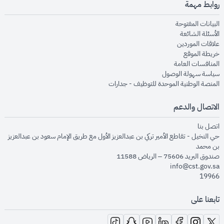
روابط مهمة
opens in new window
البيانات المفتوحة
opens in new window
الأسئلة الشائعة
opens in new window
علاقات الموردين
opens in new window
خريطة الموقع
opens in new window
المنافسات العامة
opens in new window
سياسة سهولة الوصول
opens in new window
المنصة الوطنية الموحدة للتوظيف - جدارات
الاتصال والدعم
opens in new window
اتصل بنا
حي النخيل - تقاطع الأمير تركي بن عبدالعزيز الأول مع طريق الإمام سعود بن عبدالعزيز
بن محمد
صندوق البريد 75606 – الرياض 11588
info@cst.gov.sa
19966
تابعنا على