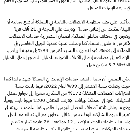
لتحافظ السعودية على مكانتها بين الدول العشر الأولى على مستوى العالم
في سرعة الإنترنت المتنقل.
وتأكيدا على تطور منظومة الاتصالات والتقنية في المملكة أوضح معاليه أن
الهيئة تمكنت من إطلاق خدمة الإنترنت عالي السرعة في 21 ألف قرية
وهجرة في مختلف مناطق المملكة، لضمان استمرارية خدمات الاتصالات
لأكثر من 5 ملايين نسمة، كما وصلت نسبة تغطية الجيل الخامس في
المملكة إلى 53%، فيما تجاوزت النسبة أكثر من 94% في مدينة الرياض،
بالإضافة إلى مضاعفة إيصال الألياف الضوئية للمنازل، ليصبح إجمالي المنازل
المغطاة 3.7 ملايين منزل.
وبيّن التميمي أن معدل انتشار خدمات الإنترنت في المملكة شهد تزايدا كبيرا
حيث وصلت نسبة الانتشار إلى 99% لعام 2022، فيما بلغت نسبة
اشتراكات الاتصالات المتنقلة 172% من السكان، مشيرا إلى تجاوز معدل
استهلاك الفرد في المملكة لبيانات الإنترنت المتنقل 1200 ميجا بايت يومياً،
وهو ما يعادل ثلاثة أضعاف المعدل اليومي العالمي، كما ساهمت الهيئة في
تعزيز الجهود التشاركية الوطنية من خلال التعاون مع الهيئة العامة للنقل
ولجنة التنظيمات الوطنية لإصدار 12 موافقة لـ 26 علامة تجارية تقدم
خدمات المركبات المتصلة، بجانب إطلاق البيئة التنظيمية التجريبية