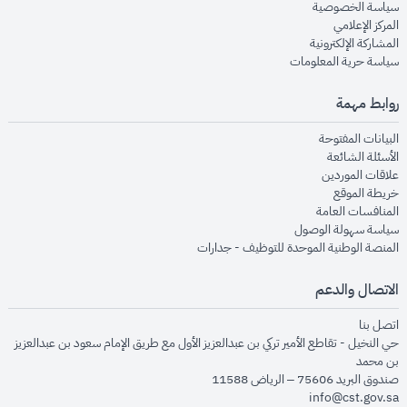
opens in new window
سياسة الخصوصية
opens in new window
المركز الإعلامي
opens in new window
المشاركة الإلكترونية
opens in new window
سياسة حرية المعلومات
روابط مهمة
opens in new window
البيانات المفتوحة
opens in new window
الأسئلة الشائعة
opens in new window
علاقات الموردين
opens in new window
خريطة الموقع
opens in new window
المنافسات العامة
opens in new window
سياسة سهولة الوصول
opens in new window
المنصة الوطنية الموحدة للتوظيف - جدارات
الاتصال والدعم
opens in new window
اتصل بنا
حي النخيل - تقاطع الأمير تركي بن عبدالعزيز الأول مع طريق الإمام سعود بن عبدالعزيز
بن محمد
صندوق البريد 75606 – الرياض 11588
info@cst.gov.sa