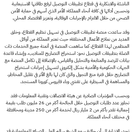
الناشئة والابتكارية في قطاع تطبيقات التوصيل لرفع طاقتها الاستيعابية
وتحسين أدائها في كافة أنحاء المملكة؛ الأمر الذي أسهم في حماية الأمن
الصحي من خلال الالتزام بالإجراءات الوقائية، وتعزيز الاقتصاد المحلي.
وقد ساعدت منصة تطبيقات التوصيل في تسهيل تنظيم القطاع، وخلق
العديد من نماذج الأعمال المختلفة؛ حيث تعتبر المملكة من أوائل
المنظمين لهذا القطاع، كما ساهمت المنصة في أتمتة جميع الخدمات ذات
الصلة بتطبيقات التوصيل نحو: استخراج التصاريح للمناديب، وإنشاء قاعدة
بيانات للرصد والمتابعة والتحليل والقياس، بالإضافة إلى تكامل المنصة مع
الجهات الحكومية والأمنية بشكل إلكتروني لتسهيل إجراءات استخراج
التصاريح خلال فترة منع التجول والتي كان لها بالغ الأثر في تقليل المخاطر،
والمساهمة في السيطرة على تفشي وباء فايروس كورونا المستجد.
وبحسب المؤشرات الصادرة عن هيئة الاتصالات وتقنية المعلومات فقد
تجاوز عدد طلبات التوصيل خلال الجائحة أكثر من 26 مليون طلب بقيمة
إجمالية تقدر بأكثر من 2 مليار ريال لخدمة أكثر من 250 مدينة ومحافظة
في مختلف أنحاء المملكة.
تجدر الإشارة إلى أن جائزة سمو الشيخ سالم العلي الصباح للمعلوماتية قد