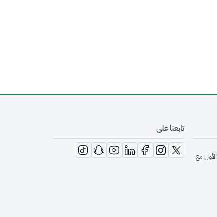
تابعنا على
opens in new window
opens in new window
opens in new window
opens in new window
opens in new window
opens in new window
opens in new window
الأول مع