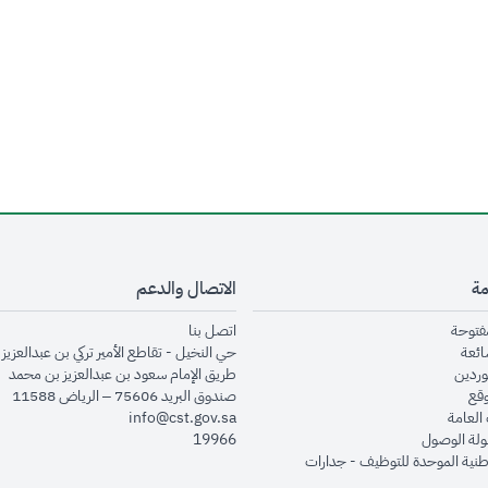
مة
الاتصال والدعم
opens in new window
opens in new window
مفتوحة
اتصل بنا
opens in new window
ائعة
حي النخيل - تقاطع الأمير تركي بن عبدالعزيز 
opens in new window
وردين
طريق الإمام سعود بن عبدالعزيز بن محمد
opens in new window
وقع
صندوق البريد 75606 – الرياض 11588
opens in new window
العامة
info@cst.gov.sa
opens in new window
لة الوصول
19966
opens in new window
طنية الموحدة للتوظيف - جدارات