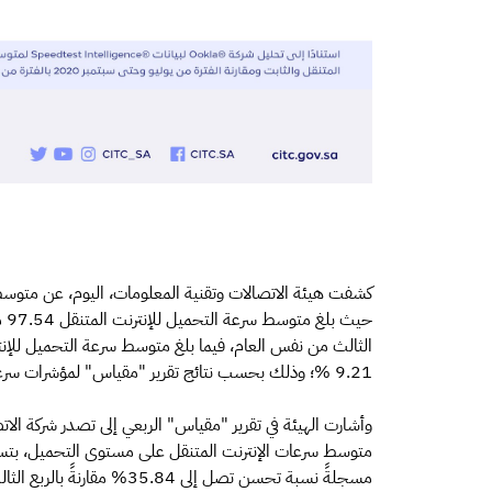
9.21 %؛ وذلك بحسب نتائج تقرير "مقياس" لمؤشرات سرعة الإنترنت وسرعة الوصول للمحتوى الرقمي في المملكة.