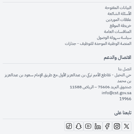
opens in new window
البيانات المفتوحة
opens in new window
الأسئلة الشائعة
opens in new window
علاقات الموردين
opens in new window
خريطة الموقع
opens in new window
المنافسات العامة
opens in new window
سياسة سهولة الوصول
opens in new window
المنصة الوطنية الموحدة للتوظيف - جدارات
الاتصال والدعم
opens in new window
اتصل بنا
حي النخيل - تقاطع الأمير تركي بن عبدالعزيز الأول مع طريق الإمام سعود بن عبدالعزيز
بن محمد
صندوق البريد 75606 – الرياض 11588
info@cst.gov.sa
19966
تابعنا على
opens in new window
opens in new window
opens in new window
opens in new window
opens in new window
opens in new window
opens in new window