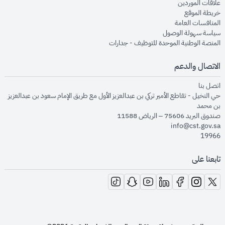
opens in new window
علاقات الموردين
opens in new window
خريطة الموقع
opens in new window
المنافسات العامة
opens in new window
سياسة سهولة الوصول
opens in new window
المنصة الوطنية الموحدة للتوظيف - جدارات
الاتصال والدعم
opens in new window
اتصل بنا
حي النخيل - تقاطع الأمير تركي بن عبدالعزيز الأول مع طريق الإمام سعود بن عبدالعزيز
بن محمد
صندوق البريد 75606 – الرياض 11588
info@cst.gov.sa
19966
تابعنا على
opens in new window
opens in new window
opens in new window
opens in new window
opens in new window
opens in new window
opens in new window