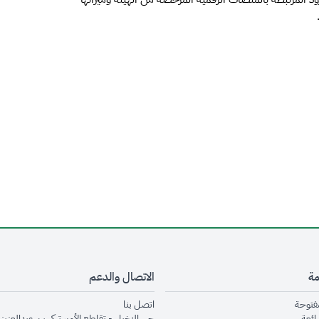
مة
الاتصال والدعم
opens in new window
opens in new window
مفتوحة
اتصل بنا
opens in new window
ائعة
حي النخيل - تقاطع الأمير تركي بن عبدالعزيز 