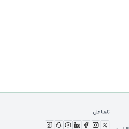
تابعنا على
opens in new window
opens in new window
opens in new window
opens in new window
opens in new window
opens in new window
opens in new window
الأول مع