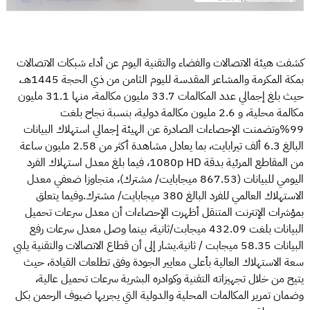
كشفت هيئة الاتصالات والفضاء والتقنية اليوم عن أداء شبكات الاتصالات
بمكة المكرمة والمشاعر المقدسة لليوم الثامن من ذي الحجة 1445هــ،
حيث بلغ إجمالي عدد المكالمات 33.7 مليون مكالمة، منها 31.1 مليون
مكالمة محلية، و 2.6 مليون مكالمة دولية، بنسبة نجاح بلغت
99%وتضمنت الإحصاءات الصادرة عن الهيئة إجمالي استهلاك البيانات
البالغ 6.3 ألف تيرابايت، بما يعادل مشاهدة أكثر من 2.58 مليون ساعة
من المقاطع المرئية بدقة 1080p HD، فيما بلغ معدل استهلاك الفرد
اليومي للبيانات (867.53 ميجابايت/ مشترك)، متجاوزا ضعفي معدل
الاستهلاك العالمي للفرد البالغ 380 ميجابايت/ مشترك.وفيما يتعلق
بمؤشرات الإنترنت المتنقل أظهرت الإحصاءات أن معدل سرعات تحميل
البيانات بلغت 432.09 ميجابت/ثانية، بينما وصل معدل سرعات رفع
البيانات 58.35 ميجابت / ثانية.يشار إلى أن قطاع الاتصالات والتقنية يلبي
سعة الاستهلاك العالية بأعلى معايير الجودة وفق تطلعات القيادة، حيث
يتيح من خلال تجهيزاته التقنية وكوادره البشرية سرعات تحميل عالية،
وضمان تمرير المكالمات المحلية والدولية التي يجريها ضيوف الرحمن بكل