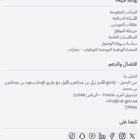
opens in new window
البيانات المفتوحة
opens in new window
الأسئلة الشائعة
opens in new window
علاقات الموردين
opens in new window
خريطة الموقع
opens in new window
المنافسات العامة
opens in new window
سياسة سهولة الوصول
opens in new window
المنصة الوطنية الموحدة للتوظيف - جدارات
الاتصال والدعم
opens in new window
اتصل بنا
حي النخيل - تقاطع الأمير تركي بن عبدالعزيز الأول مع طريق الإمام سعود بن عبدالعزيز
بن محمد
صندوق البريد 75606 – الرياض 11588
info@cst.gov.sa
19966
تابعنا على
opens in new window
opens in new window
opens in new window
opens in new window
opens in new window
opens in new window
opens in new window