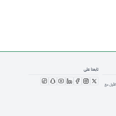
تابعنا على
opens in new window
opens in new window
opens in new window
opens in new window
opens in new window
opens in new window
opens in new window
الأول مع