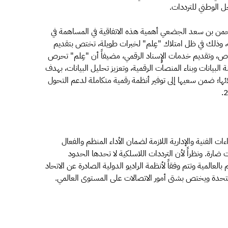
ل الوطني للترددات.
لرحمن بن سعد الجضعي أهمية هذه الاتفاقية في المساهمة في
ة، وذلك في ظل امتلاك "عِلم" لخبرات طويلة، تختص بتقديم
اص، وتقديم خدمات الإٍسناد الرقمي، مضيفاً أن "عِلم" تحرص
البيانات وبناء المنصات الرقمية، وتعزيز تحليل البيانات، بهدف
ائها؛ ضمن سعيها إلى توفير أنظمة رقمية متكاملة لدعم التحول
ات الفنية والإدارية اللازمة لضمان الأداء المنظم والفعال
ارة. ونظراً لأن الترددات اللاسلكية لا تحدها الحدود
لعالمية وتتم وفقاً لأنظمة الراديو الدولية الصادرة عن الاتحاد
متحدة ويختص بشتى أمور الاتصالات على المستوى العالمي.