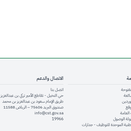
مة
الاتصال والدعم
opens in new window
opens in new window
مفتوحة
اتصل بنا
opens in new window
ائعة
حي النخيل - تقاطع الأمير تركي بن عبدالعزيز 
opens in new window
وردين
طريق الإمام سعود بن عبدالعزيز بن محمد
opens in new window
وقع
صندوق البريد 75606 – الرياض 11588
opens in new window
العامة
info@cst.gov.sa
opens in new window
لة الوصول
19966
opens in new window
طنية الموحدة للتوظيف - جدارات