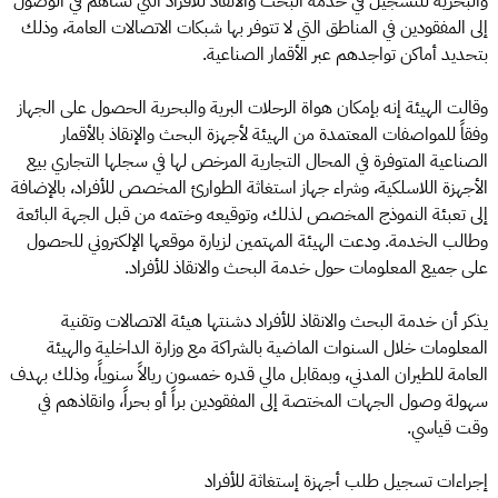
والبحرية للتسجيل في خدمة البحث والانقاذ للأفراد التي تساهم في الوصول
إلى المفقودين في المناطق التي لا تتوفر بها شبكات الاتصالات العامة، وذلك
بتحديد أماكن تواجدهم عبر الأقمار الصناعية.
وقالت الهيئة إنه بإمكان هواة الرحلات البرية والبحرية الحصول على الجهاز
وفقاً للمواصفات المعتمدة من الهيئة لأجهزة البحث والإنقاذ بالأقمار
الصناعية المتوفرة في المحال التجارية المرخص لها في سجلها التجاري بيع
الأجهزة اللاسلكية، وشراء جهاز استغاثة الطوارئ المخصص للأفراد، بالإضافة
إلى تعبئة النموذج المخصص لذلك، وتوقيعه وختمه من قبل الجهة البائعة
وطالب الخدمة. ودعت الهيئة المهتمين لزيارة موقعها الإلكتروني للحصول
على جميع المعلومات حول خدمة البحث والانقاذ للأفراد.
يذكر أن خدمة البحث والانقاذ للأفراد دشنتها هيئة الاتصالات وتقنية
المعلومات خلال السنوات الماضية بالشراكة مع وزارة الداخلية والهيئة
العامة للطيران المدني، وبمقابل مالي قدره خمسون ريالاً سنوياً، وذلك بهدف
سهولة وصول الجهات المختصة إلى المفقودين براً أو بحراً، وانقاذهم في
وقت قياسي.
إجراءات تسجيل طلب أجهزة إستغاثة للأفراد