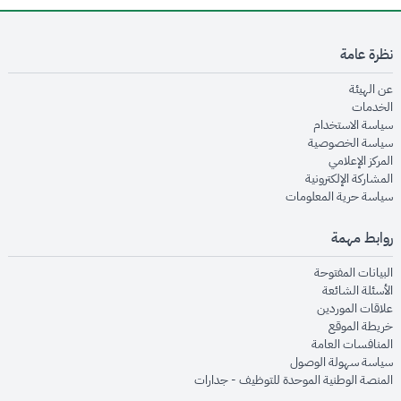
نظرة عامة
opens in new window
عن الهيئة
opens in new window
الخدمات
opens in new window
سياسة الاستخدام
opens in new window
سياسة الخصوصية
opens in new window
المركز الإعلامي
opens in new window
المشاركة الإلكترونية
opens in new window
سياسة حرية المعلومات
روابط مهمة
opens in new window
البيانات المفتوحة
opens in new window
الأسئلة الشائعة
opens in new window
علاقات الموردين
opens in new window
خريطة الموقع
opens in new window
المنافسات العامة
opens in new window
سياسة سهولة الوصول
opens in new window
المنصة الوطنية الموحدة للتوظيف - جدارات