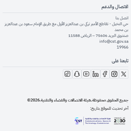
الاتصال والدعم
opens in new window
اتصل بنا
حي النخيل - تقاطع الأمير تركي بن عبدالعزيز الأول مع طريق الإمام سعود بن عبدالعزيز
بن محمد
صندوق البريد 75606 – الرياض 11588
info@cst.gov.sa
19966
تابعنا على
opens in new window
opens in new window
opens in new window
opens in new window
opens in new window
opens in new window
opens in new window
جميع الحقوق محفوظة.
هيئة الاتصالات والفضاء والتقنية
2026©
.
آخر تحديث للموقع بتاريخ:
opens in new window
opens in new window