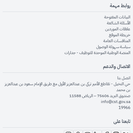
روابط مهمة
opens in new window
البيانات المفتوحة
opens in new window
الأسئلة الشائعة
opens in new window
علاقات الموردين
opens in new window
خريطة الموقع
opens in new window
المنافسات العامة
opens in new window
سياسة سهولة الوصول
opens in new window
المنصة الوطنية الموحدة للتوظيف - جدارات
الاتصال والدعم
opens in new window
اتصل بنا
حي النخيل - تقاطع الأمير تركي بن عبدالعزيز الأول مع طريق الإمام سعود بن عبدالعزيز
بن محمد
صندوق البريد 75606 – الرياض 11588
info@cst.gov.sa
19966
تابعنا على