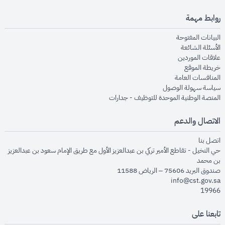
روابط مهمة
opens in new window
البيانات المفتوحة
opens in new window
الأسئلة الشائعة
opens in new window
علاقات الموردين
opens in new window
خريطة الموقع
opens in new window
المنافسات العامة
opens in new window
سياسة سهولة الوصول
opens in new window
المنصة الوطنية الموحدة للتوظيف - جدارات
الاتصال والدعم
opens in new window
اتصل بنا
حي النخيل - تقاطع الأمير تركي بن عبدالعزيز الأول مع طريق الإمام سعود بن عبدالعزيز
بن محمد
صندوق البريد 75606 – الرياض 11588
info@cst.gov.sa
19966
تابعنا على