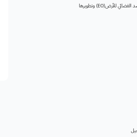
 للأرض(EO) وتطويرها
يل