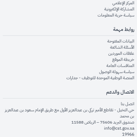
opens in new window
المركز الإعلامي
opens in new window
المشاركة الإلكترونية
opens in new window
سياسة حرية المعلومات
روابط مهمة
opens in new window
البيانات المفتوحة
opens in new window
الأسئلة الشائعة
opens in new window
علاقات الموردين
opens in new window
خريطة الموقع
opens in new window
المنافسات العامة
opens in new window
سياسة سهولة الوصول
opens in new window
المنصة الوطنية الموحدة للتوظيف - جدارات
الاتصال والدعم
opens in new window
اتصل بنا
حي النخيل - تقاطع الأمير تركي بن عبدالعزيز الأول مع طريق الإمام سعود بن عبدالعزيز
بن محمد
صندوق البريد 75606 – الرياض 11588
info@cst.gov.sa
19966