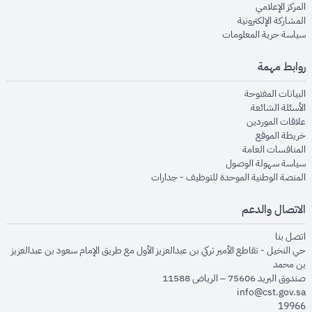
opens in new window
المركز الإعلامي
opens in new window
المشاركة الإلكترونية
opens in new window
سياسة حرية المعلومات
روابط مهمة
opens in new window
البيانات المفتوحة
opens in new window
الأسئلة الشائعة
opens in new window
علاقات الموردين
opens in new window
خريطة الموقع
opens in new window
المنافسات العامة
opens in new window
سياسة سهولة الوصول
opens in new window
المنصة الوطنية الموحدة للتوظيف - جدارات
الاتصال والدعم
opens in new window
اتصل بنا
حي النخيل - تقاطع الأمير تركي بن عبدالعزيز الأول مع طريق الإمام سعود بن عبدالعزيز
بن محمد
صندوق البريد 75606 – الرياض 11588
info@cst.gov.sa
19966