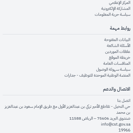
opens in new window
المركز الإعلامي
opens in new window
المشاركة الإلكترونية
opens in new window
سياسة حرية المعلومات
روابط مهمة
opens in new window
البيانات المفتوحة
opens in new window
الأسئلة الشائعة
opens in new window
علاقات الموردين
opens in new window
خريطة الموقع
opens in new window
المنافسات العامة
opens in new window
سياسة سهولة الوصول
opens in new window
المنصة الوطنية الموحدة للتوظيف - جدارات
الاتصال والدعم
opens in new window
اتصل بنا
حي النخيل - تقاطع الأمير تركي بن عبدالعزيز الأول مع طريق الإمام سعود بن عبدالعزيز
بن محمد
صندوق البريد 75606 – الرياض 11588
info@cst.gov.sa
19966