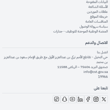
opens in new window
البيانات المفتوحة
opens in new window
الأسئلة الشائعة
opens in new window
علاقات الموردين
opens in new window
خريطة الموقع
opens in new window
المنافسات العامة
opens in new window
سياسة سهولة الوصول
opens in new window
المنصة الوطنية الموحدة للتوظيف - جدارات
الاتصال والدعم
opens in new window
اتصل بنا
حي النخيل - تقاطع الأمير تركي بن عبدالعزيز الأول مع طريق الإمام سعود بن عبدالعزيز
بن محمد
صندوق البريد 75606 – الرياض 11588
info@cst.gov.sa
19966
تابعنا على
opens in new window
opens in new window
opens in new window
opens in new window
opens in new window
opens in new window
opens in new window