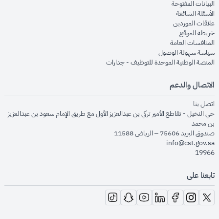
opens in new window
البيانات المفتوحة
opens in new window
الأسئلة الشائعة
opens in new window
علاقات الموردين
opens in new window
خريطة الموقع
opens in new window
المنافسات العامة
opens in new window
سياسة سهولة الوصول
opens in new window
المنصة الوطنية الموحدة للتوظيف - جدارات
الاتصال والدعم
opens in new window
اتصل بنا
حي النخيل - تقاطع الأمير تركي بن عبدالعزيز الأول مع طريق الإمام سعود بن عبدالعزيز
بن محمد
صندوق البريد 75606 – الرياض 11588
info@cst.gov.sa
19966
تابعنا على
opens in new window
opens in new window
opens in new window
opens in new window
opens in new window
opens in new window
opens in new window